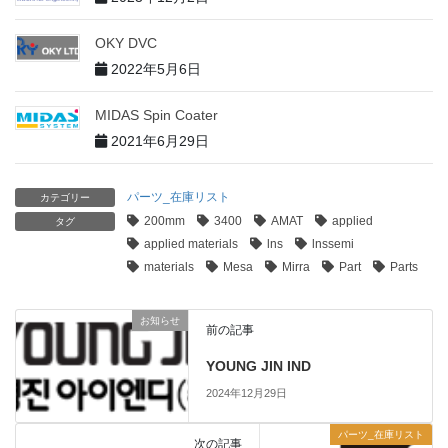
OKY DVC
2022年5月6日
MIDAS Spin Coater
2021年6月29日
パーツ_在庫リスト
カテゴリー
200mm
3400
AMAT
applied
タグ
applied materials
lns
lnssemi
materials
Mesa
Mirra
Part
Parts
お知らせ
前の記事
YOUNG JIN IND
2024年12月29日
パーツ_在庫リスト
次の記事