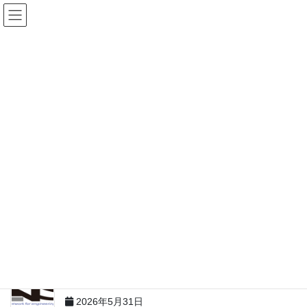
コ
ナ
ン
ビ
テ
ゲ
2026年5月31日
/ 最終更新日時 :
2026年6月12日
lns_admin
ン
ー
パーツ_在庫リスト
ツ
シ
へ
ョ
AMAT Mirra Mesa
ス
ン
キ
に
ッ
移
AMAT Mirra Mesa_260531
ダウンロード
プ
動
関連記事を表示
NANO9300（300㎜）ROBOT1台在庫、MCB Board
在庫1個
2026年5月31日
F-Rex200 EBARA
2026年5月31日