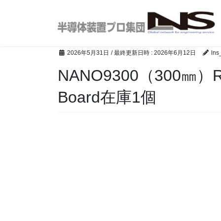
コ
ナ
ン
ビ
テ
ゲ
ン
ー
ツ
シ
2026年5月31日
/ 最終更新日時 :
2026年6月12日
lns
へ
ョ
NANO9300（300㎜
ス
ン
キ
に
Board在庫1個
ッ
移
プ
動