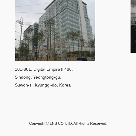
101-801, Digital EmpireⅡ486,
Sindong, Yeongtong-gu,
Suwon-si, Kyunggi-do, Korea
Copyright © LNS CO.,LTD. All Rights Reserved.