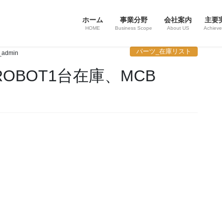
ホーム
事業分野
会社案内
主要
HOME
Business Scope
About US
Achiev
パーツ_在庫リスト
_admin
）ROBOT1台在庫、MCB