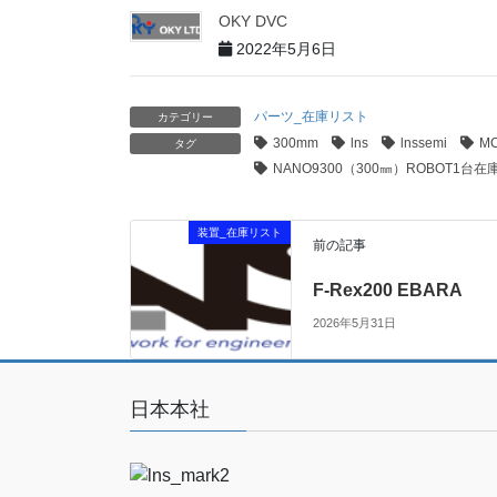
OKY DVC
2022年5月6日
パーツ_在庫リスト
カテゴリー
300mm
lns
lnssemi
MC
タグ
NANO9300（300㎜）ROBOT1台在
装置_在庫リスト
前の記事
F-Rex200 EBARA
2026年5月31日
日本本社